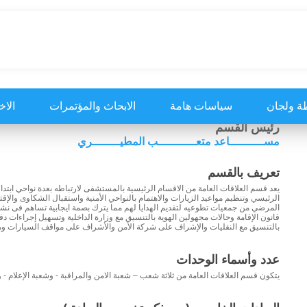
ة ولجان
سياسات هامة
الابحاث والمؤتمرات
الاخ
رئيس القسم
مســــــــــاعد متعـــــــــــب المطيــــــــري
تعريف بالقسم
يعد قسم العلاقات العامة من الاقسام الرئيسية بالمستشفى لارتباطه بعدة نواحي ابتد
الرئيسي وتنظيم مواعيد الزيارات والاهتمام بالنواحي الأمنية واستقبال الشكاوى وال
المرضي من جمعيات تطوعيه لتقديم الهدايا لهم مما يترك بصمة ايجابية تساهم فى 
قانون الإقامة وحالات مجهولين الهوية بالتنسيق مع وزارة الداخلية وتسهيل إجراءات 
بالتنسيق مع النقليات والإشراف على شركة الأمن والأشراف على مواقف السيارات وم
عدد وأسماء الوحدات
يتكون قسم العلاقات العامة من ثلاثة شعب – شعبة الامن والمراقبة - وشعبة الإعلام -