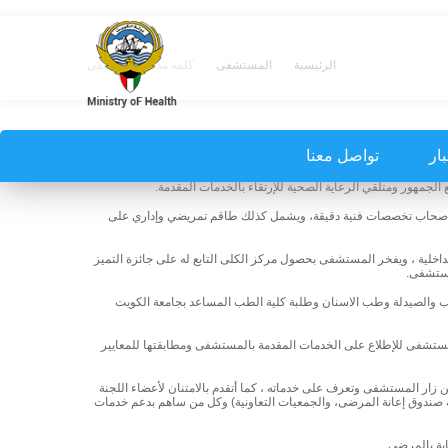
الرئيسية
المستشفى
كلمة مدير المستشفى
بار
تواصل معنا
الجمهور ومتلقي الرعاية الصحية للإرتقاء بالخدمات المقدمة.
 أصحاب تخصصات فنية دقيقة، ويشمل كذلك طاقم تمريضي وإداري على
اخلية ، ويفخر المستشفى بحصول مركز الكلى التابع له على جائزة التميز
مستشفى.
الطب والصيدلة وطب الاسنان وطلبة كلية الطب المساعد بجامعة الكويت
عتراف والجودة الكندي وإدارة الجودة والإعتراف بوزارة الصحة في شهر نوفمبر 2014م بزيارة المستشفى للإطلاع على الخدمات المقدمة بالمستشفى ومطابقتها للمعايير
 زار المستشفى وتعرف على خدماته ، كما أتقدم بالامتنان لأعضاء اللجنة
معية صندوق إعانة المرضى، والجمعيات التعاونية) وكل من ساهم بدعم خدمات
اية بالمرضى.