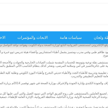
ة ولجان
سياسات هامة
الابحاث والمؤتمرات
الاخ
 الإلكتروني لمستشفى الفروانية التابع لوزارة الصحة بدولة الكويت وهوأحد نوافذ التواصل مع 
د طاقم طبي وفني مدرب ومتميز يشمل أطباء استشاريين وأعضاء هيئة تدريس ذوو خبرة و
وح.
ستشفى نقلة نوعية وتوسعة للخدمات المقدمة شملت العيادات الخارجية والحوادث والأجنحة الد
ة على جائزةالتميز في أمن وسلامة المرضى، ونفخر كذلك بنظام الحاسب الآلي المطبق بال
عليمية وتدريبية للأطباء الجدد والأطباء حديثي التخرج وأطباء البورد الكويتي وطلبة كلية 
امة للتعليم التطبيقي والتدريب.
وقد قام فريق من مدققي الا
لجميع العاملين بالمستشفى على روح الفريق الواحد التي تسود العمل والتي أثنى عليها كل من
دة الرعاية الصحية الأولية، وزارة الداخلية، محافظة الفروانية، الإدارة العامة للإطفاء، ج
وانية نعمل جميعاً لتحقيق رؤيتنا بأن يكون المستشفى مركزاً موثوقاً للتميز والإبداع في العن