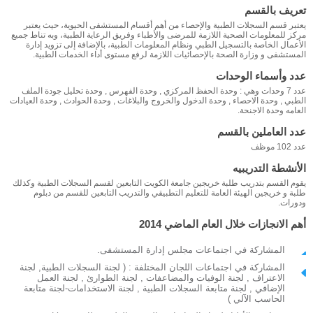
تعريف بالقسم
يعتبر قسم السجلات الطبية والإحصاء من أهم أقسام المستشفى الحيوية، حيث يعتبر
مركز للمعلومات الصحية اللازمة للمرضى والأطباء وفريق الرعاية الطبية، وبه تناط جميع
الأعمال الخاصة بالتسجيل الطبي ونظام المعلومات الطبية، بالإضافة إلى تزويد إدارة
المستشفى و وزارة الصحة بالإحصائيات اللازمة لرفع مستوى أداء الخدمات الطبية.
عدد وأسماء الوحدات
عدد 7 وحدات وهي : وحدة الحفظ المركزي , وحدة الفهرس , وحدة تحليل جودة الملف
الطبي , وحدة الاحصاء , وحدة الدخول والخروج والبلاغات , وحدة الحوادث , وحدة العيادات
العامه وحدة الاجنحة.
عدد العاملين بالقسم
عدد 102 موظف
الأنشطة التدريبيه
يقوم القسم بتدريب طلبة خريجين جامعة الكويت التابعين لقسم السجلات الطبية وكذلك
طلبة و خريجين الهيئة العامة للتعليم التطبيقي والتدريب التابعين للقسم من دبلوم
ودورات.
أهم الانجازات خلال العام الماضي 2014
المشاركة في اجتماعات مجلس إدارة المستشفى.
المشاركة في اجتماعات اللجان المختلفة : ( لجنة السجلات الطبية, لجنة
الاعتراف , لجنة الوفيات والمضاعفات , لجنة الطوارئ , لجنة العمل
الإضافي , لجنة متابعة السجلات الطبية , لجنة الاستخدامات-لجنة متابعة
الحاسب الآلي )