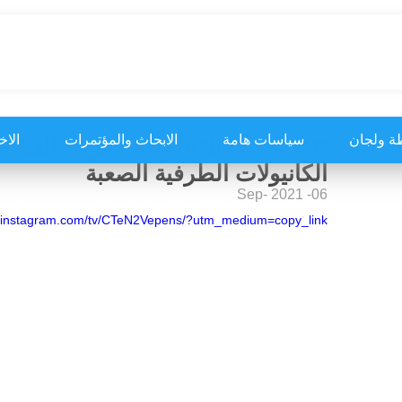
ة ولجان
سياسات هامة
الابحاث والمؤتمرات
الاخ
FARWANIYA_HOSP فر
الكانيولات الطرفية الصعبة
06- Sep- 2021
w.instagram.com/tv/CTeN2Vepens/?utm_medium=copy_link