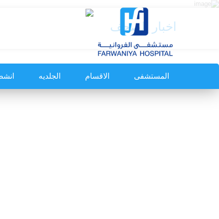
اخبار الصحف
المستشفى
الاقسام
الجلديه
انشط